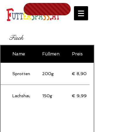
Fisch
Name
Füllmenge
Preis
Sprotten
200g
€ 8,90
Lachshaut
150g
€ 9,99