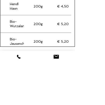
Hendl
200g
€ 4,50
Haxn
Bio-
200g
€ 5,20
Wutzalan
Bio-
200g
€ 5,20
Jausenchips
KONTAKT
Futterspass.at
Gewerbezeile 9A - 9500 Villach
Tel:
+43 681 81592721
Zu unserer Speisekarte
© 2020 Franc Rene