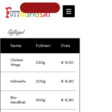
Geflügel
Name
Füllmenge
Preis
Chicken
250g
€ 9,50
Wings
Hühnerherzen
200g
€ 6,90
Bio-
300g
€ 6,90
Hendlhälse