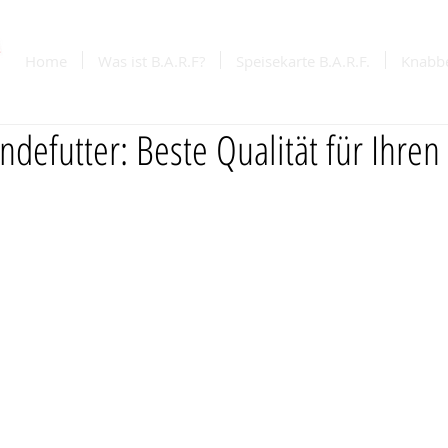
Home
Was ist B.A.R.F?
Speisekarte B.A.R.F.
Knabb
defutter: Beste Qualität für Ihren 