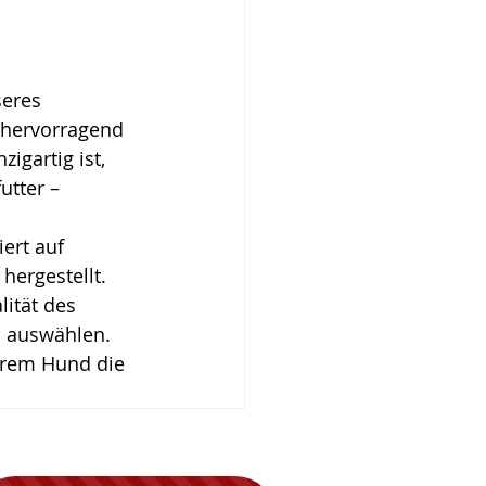
eres 
 hervorragend 
gartig ist, 
tter – 
ert auf 
hergestellt. 
ität des 
s auswählen.
hrem Hund die 